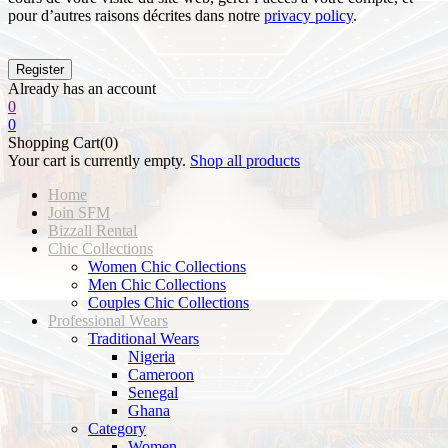
pour d’autres raisons décrites dans notre
privacy policy
.
Already has an account
0
0
Shopping Cart(0)
Your cart is currently empty.
Shop all products
Home
Join SFM
Bizzall Rental
Chic Collections
Women Chic Collections
Men Chic Collections
Couples Chic Collections
Professional Wears
Traditional Wears
Nigeria
Cameroon
Senegal
Ghana
Category
Women