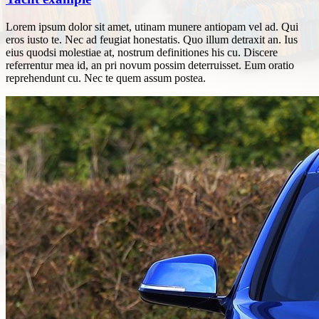
Lorem ipsum dolor sit amet, utinam munere antiopam vel ad. Qui
eros iusto te. Nec ad feugiat honestatis. Quo illum detraxit an. Ius
eius quodsi molestiae at, nostrum definitiones his cu. Discere
referrentur mea id, an pri novum possim deterruisset. Eum oratio
reprehendunt cu. Nec te quem assum postea.