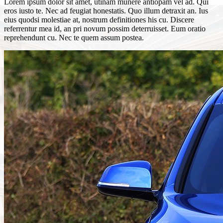
Lorem ipsum dolor sit amet, utinam munere antiopam vel ad. Qui
eros iusto te. Nec ad feugiat honestatis. Quo illum detraxit an. Ius
eius quodsi molestiae at, nostrum definitiones his cu. Discere
referrentur mea id, an pri novum possim deterruisset. Eum oratio
reprehendunt cu. Nec te quem assum postea.