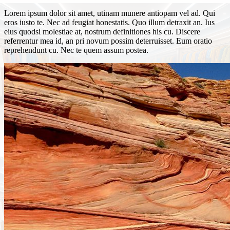
Lorem ipsum dolor sit amet, utinam munere antiopam vel ad. Qui
eros iusto te. Nec ad feugiat honestatis. Quo illum detraxit an. Ius
eius quodsi molestiae at, nostrum definitiones his cu. Discere
referrentur mea id, an pri novum possim deterruisset. Eum oratio
reprehendunt cu. Nec te quem assum postea.