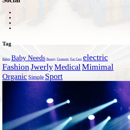
Tag
electric
Baby Needs
Baber
Beauty
Cosmetic
Ear Care
Fashion
Jwerly
Mimimal
Medical
Sport
Organic
Simple